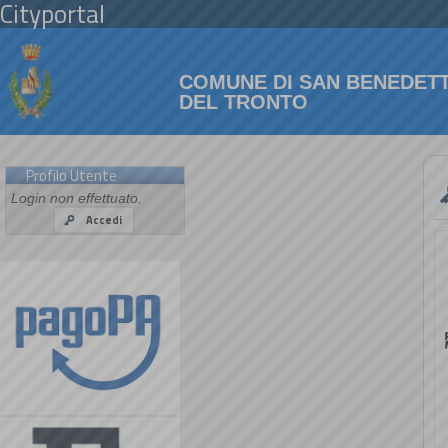
Cityportal
COMUNE DI SAN BENEDET
DEL TRONTO
Profilo Utente
Login non effettuato.
Accedi